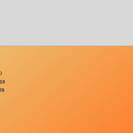
O
 28
78