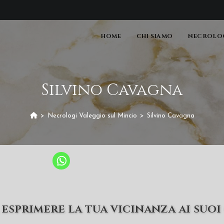
HOME
CHI SIAMO
NECROLOG
Silvino Cavagna
>
Necrologi Valeggio sul Mincio
>
Silvino Cavagna
esprimere la tua vicinanza ai suoi