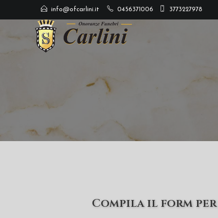
info@ofcarlini.it
0456371006
3773227978
Compila il form per 